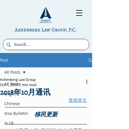
Ashenberg Law Group, P.C.
Post
All Posts
Ashenberg Law Group
All Posts
Oct 1, 2018
1 min read
2018年10月通讯
English
查阅原文
Chinese
Visa Bulletin
移民更新
H-1B