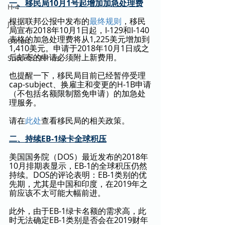
一、移民局10月1号起增加加急处理费
H-4
根据联邦公报中发布的
最终规则
，移民
J-1
局宣布2018年10月1日起，I-129和I-140
表格的加急处理费将从1,225美元增加到
Others
1,410美元。申请于2018年10月1日或之
后邮寄的申请必须附上新费用。
Success Stories
也提醒一下，移民局目前已经暂停受理
cap-subject、换雇主和变更的H-1B申请
（不包括名额限制豁免申请）的加急处
理服务。
请在
此处
查看移民局的相关政策。
二、持续EB-1绿卡全球积压
美国国务院（DOS）最近发布的2018年
10月排期表显示，EB-1的全球积压仍然
持续。DOS的评论表明：EB-1类别的优
先期，尤其是中国和印度，在2019年之
前应该不太可能大幅前进。
此外，由于EB-1绿卡名额的需求高，此
时无法确定EB-1类别是否会在2019财年