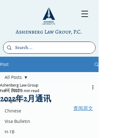
Ashenberg Law Group, P.C.
Post
All Posts
Ashenberg Law Group
All Posts
Feb 1, 2022
3 min read
2022年2月通讯
English
查阅原文
Chinese
Visa Bulletin
H-1B