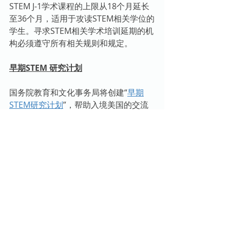
STEM J-1学术课程的上限从18个月延长
至36个月，适用于攻读STEM相关学位的
学生。寻求STEM相关学术培训延期的机
构必须遵守所有相关规则和规定。
早期STEM 研究计划
国务院教育和文化事务局将创建“
早期
STEM研究计划
”，帮助入境美国的交流
访问者通过主办公司从事STEM研究。根
据该计划，公司可以与STEM资助组织合
作，确定J-1交流访问者，填补职位空
缺，并参与15个不同的教育、研究和专
业发展类别的教育经历。
请在
此处
查看白宫的简报。
五、撤销对博茨瓦纳、斯威士兰、莱索
托、马拉维、莫桑比克、纳米比亚、南