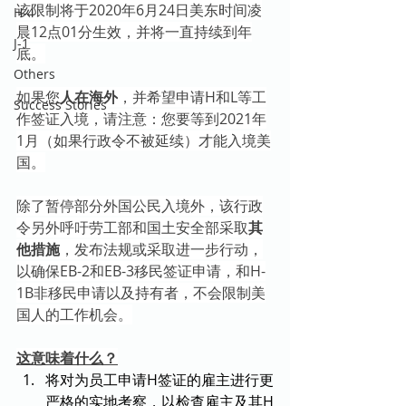
该限制将于2020年6月24日美东时间凌
H-4
晨12点01分生效，并将一直持续到年
J-1
底。
Others
如果您
人在海外
，并希望申请H和L等工
Success Stories
作签证入境，请注意：您要等到2021年
1月（如果行政令不被延续）才能入境美
国。
除了暂停部分外国公民入境外，该行政
令另外呼吁劳工部和国土安全部采取
其
他措施
，发布法规或采取进一步行动，
以确保EB-2和EB-3移民签证申请，和H-
1B非移民申请以及持有者，不会限制美
国人的工作机会。
这意味着什么？
将对为员工申请H签证的雇主进行更
严格的实地考察，以检查雇主及其H