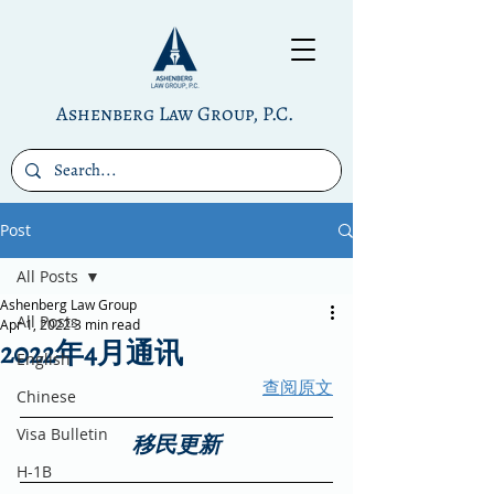
Ashenberg Law Group, P.C.
Post
All Posts
Ashenberg Law Group
All Posts
Apr 1, 2022
3 min read
2022年4月通讯
English
查阅原文
Chinese
Visa Bulletin
移民更新
H-1B