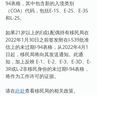
94表格，其中包含新的入境类别
（COA）代码，包括E-1S、E-2S、E-3S
和L-2S。
如果21岁以上的E或L配偶持有移民局在
2022年1月30日之前签发附在I-539批准
信上的未过期I-94表格，从2022年4月1
日起，移民局将向其发送通知。此通
知，加上反映 E-1、E-2、E-3、E-3D、E-
3R或L-2非移民身份的未过期I-94表格，
将作为工作许可的证据。
请在
此处
查看移民局的相关政策。
六、移民局敦促符合条件的印度国民考
虑根据 4 月份的签证公告申请 EB-2 类别
境内转换绿卡
由于4月签证公告的变化，移民局于